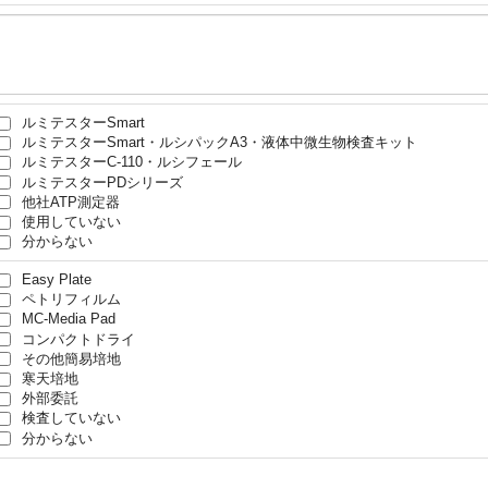
ルミテスターSmart
ルミテスターSmart・ルシパックA3・液体中微生物検査キット
ルミテスターC-110・ルシフェール
ルミテスターPDシリーズ
他社ATP測定器
使用していない
分からない
Easy Plate
ペトリフィルム
MC-Media Pad
コンパクトドライ
その他簡易培地
寒天培地
外部委託
検査していない
分からない