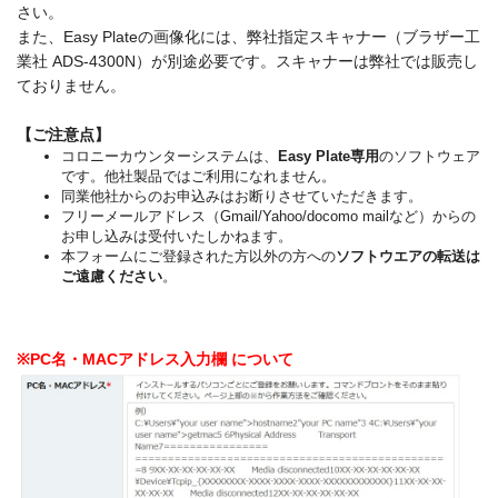
さい。
また、Easy Plateの画像化には、弊社指定スキャナー（ブラザー工
業社 ADS-4300N）が別途必要です。スキャナーは弊社では販売し
ておりません。
【ご注意点】
コロニーカウンターシステムは、
Easy Plate専用
のソフトウェア
です。他社製品ではご利用になれません。
同業他社からのお申込みはお断りさせていただきます。
フリーメールアドレス（Gmail/Yahoo/docomo mailなど）からの
お申し込みは受付いたしかねます。
本フォームにご登録された方以外の方への
ソフトウエアの転送は
ご遠慮ください
。
※PC名・MACアドレス入力欄 について